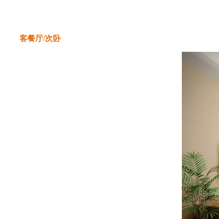
客餐厅/次卧