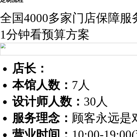
全国4000多家门店保障服
1分钟看预算方案
店长：
本馆人数：
7人
设计师人数：
30人
服务理念：
顾客永远是
营业时间：
10:00-19