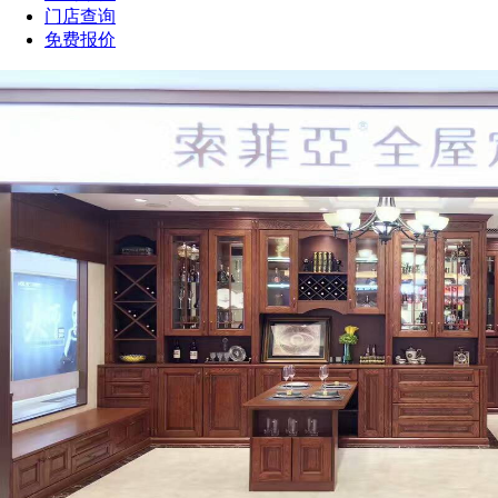
门店查询
免费报价