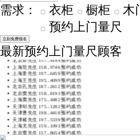
天津杨先生 195...5590 预约成功
需求：
衣柜
橱柜
木
天津张先生 188...2835 预约成功
天津张先生 188...5154 预约成功
预约上门量尺
北京魏先生 158...3357 预约成功
上海金先生 158...2989 预约成功
北京郑先生 157...4144 预约成功
立刻免费报名
上海范先生 158...9746 预约成功
最新预约上门量尺顾客
上海姜先生 197...6459 预约成功
上海王先生 195...4099 预约成功
北京孔先生 187...2612 预约成功
北京窦先生 158...8193 预约成功
上海窦先生 175...4482 预约成功
天津邹先生 175...1282 预约成功
天津曹先生 198...4418 预约成功
天津褚先生 197...5339 预约成功
上海尤先生 159...1093 预约成功
北京窦先生 157...8654 预约成功
天津施先生 177...4365 预约成功
天津范先生 135...5486 预约成功
北京柏先生 138...9423 预约成功
上海卫先生 193...8353 预约成功