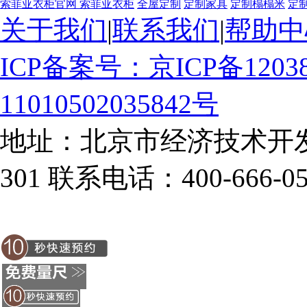
索菲亚衣柜官网
索菲亚衣柜
全屋定制
定制家具
定制榻榻米
定
关于我们
|
联系我们
|
帮助中
ICP备案号：京ICP备12038
11010502035842号
地址：北京市经济技术开
301 联系电话：400-666-05