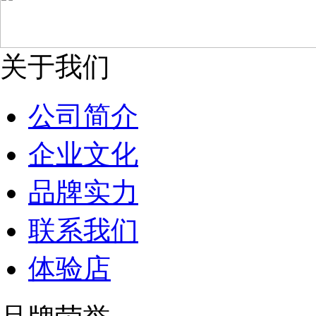
天津褚先生 195...6717 预约成功
天津吕先生 158...5229 预约成功
北京孔先生 175...6377 预约成功
天津杨先生 195...5590 预约成功
关于我们
天津张先生 188...2835 预约成功
天津张先生 188...5154 预约成功
北京魏先生 158...3357 预约成功
上海金先生 158...2989 预约成功
公司简介
北京郑先生 157...4144 预约成功
上海范先生 158...9746 预约成功
企业文化
上海姜先生 197...6459 预约成功
上海王先生 195...4099 预约成功
北京孔先生 187...2612 预约成功
品牌实力
北京窦先生 158...8193 预约成功
上海窦先生 175...4482 预约成功
联系我们
天津邹先生 175...1282 预约成功
天津曹先生 198...4418 预约成功
天津褚先生 197...5339 预约成功
体验店
上海尤先生 159...1093 预约成功
北京窦先生 157...8654 预约成功
天津施先生 177...4365 预约成功
天津范先生 135...5486 预约成功