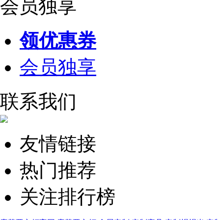
会员独享
领优惠券
会员独享
联系我们
友情链接
热门推荐
关注排行榜